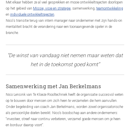
Met elkaar hebben ze al veel gesprekken en mooie ontwikkeltrajecten doorlopen
op het gebied van
Missie, visie en strategie
, samenwerking,
teamontwikkeling
en
individuele ontwikkeltrajecten
.
Nico's transitie terug van intern manager naar ondernemer met zijn hands-on
mentaliteit bracht de verandering naar een toonaangevende speler in de
branche.
“De winst van vandaag niet nemen maar weten dat
het in de toekomst goed komt”
Samenwerking met Jan Berkelmans
Nico Lensink van Te Kloeze Riooltechniek heeft de organisatie succesvol weten
op te bouwen door mensen om zich heen te verzamelen die hem aanvullen.
Onder begeleiding van coach Jan Berkelmans, worden zowel organisatorische
als persoonlijke doelen bereikt. Nico’s boodschap aan andere ondernemers:
“investeer, streef naar continu verbeteren, verzamel goede mensen om je heen
en borduur daarop voort”.