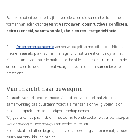
Patrick Lencioni beschreef vijf universele lagen die samen het fundament
vormen van ieder krachtig team:
vertrouwen, constructieve conflicten,
betrokkenheid, verantwoordelijkheid en resultaatgerichtheid.
Bij de
Ondernemersacademie
werken we dagelijks met dit model. Niet als
theorie, maar als praktisch en mensgericht instrument om de dynamiek
binnen teams zichtbaar te maken. Het helpt leiders en ondernemers om de
onderstroom te herkennen: wat vraagt dit team écht om samen beter te
presteren?
Van inzicht naar beweging
De kracht van het Lencioni-model zit in de eenvoud. Het laat zien dat
samenwerking pas duurzaam wordt als mensen zich veilig voelen, zich
mogen uitspreken en samen eigenaarschap nemen.
Wij gebruiken de piramide om met teams te onderzoeken wat er
aanwezig is,
wat ontbreekt
en
wat nodig is
om verder te groeien.
Zo ontstaat niet alleen begrip, maar vooral beweging van binnenuit, precies
daar waar ontwikkeling begint.