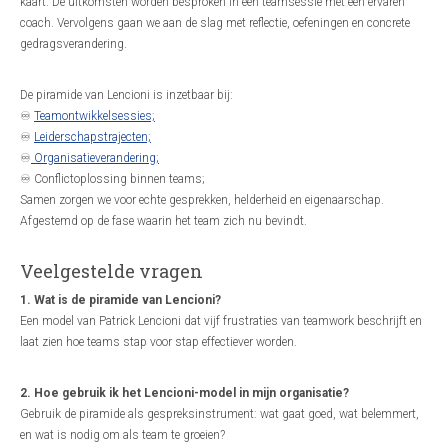
kaart. De uitkomsten worden besproken in een teamsessie met een ervaren
coach. Vervolgens gaan we aan de slag met reflectie, oefeningen en concrete
gedragsverandering.
De piramide van Lencioni is inzetbaar bij:
♾️
Teamontwikkelsessies;
♾️
Leiderschapstrajecten;
♾️
Organisatieverandering;
♾️ Conflictoplossing binnen teams;
Samen zorgen we voor echte gesprekken, helderheid en eigenaarschap.
Afgestemd op de fase waarin het team zich nu bevindt.
Veelgestelde vragen
1. Wat is de piramide van Lencioni?
Een model van Patrick Lencioni dat vijf frustraties van teamwork beschrijft en
laat zien hoe teams stap voor stap effectiever worden.
2. Hoe gebruik ik het Lencioni-model in mijn organisatie?
Gebruik de piramide als gespreksinstrument: wat gaat goed, wat belemmert,
en wat is nodig om als team te groeien?