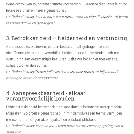
Waar vertrouwen is, ontstaat ruimte voor verschil. Gezonde discussie leidt tot
betere besluiten en meer eigenaarschap.
👉
Reflectievraag: Is er in jouw team ruimte voor stevige discussies, of wordt
er vooral geslikt en gezwegen?
3. Betrokkenheid – helderheid en verbinding
Als discussies ontbreken, worden besluiten half gedragen. Lencioni
stelt:Teams die meningsverschillen hebben doorleefd, verbinden zich met
overtuiging aan gezamenlijke besluiten. Zelfs wie het er niet mee eens is,
schaart zich er dan achter.
👉
Reflectievraag:Treden jullie als één team naar buiten, of blijven oude
meningen intern doorsudderen?
4. Aanspreekbaarheid - elkaar
verantwoordelijk houden
Echte betrokkenheid betekent dat je elkaar durft te herinneren aan gemaakte
afspraken. Zo groeit eigenaarschap. In minder volwassen teams vermijden
mensen dit, uit ongemak of loyaliteit en ontstaat stilstand.
👉
Reflectievraag: Is het in jouw team normaal om elkaar op gedrag aan te
spreken?