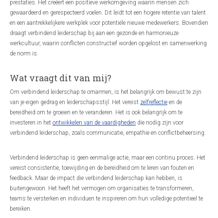
prestaties. Het creëert een positieve werkomgeving waarin mensen zich
gewaardeerd en gerespecteerd voelen. Dit leidt tot een hogere retentie van talent
en een aantrekkelijkere werkplek voor potentiële nieuwe medewerkers. Bovendien
draagt verbindend leiderschap bij aan een gezonde en harmonieuze
werkcultuur, waarin conflicten constructief worden opgelost en samenwerking
de norm is.
Wat vraagt dit van mij?
Om verbindend leiderschap te omarmen, is het belangrijk om bewust te zijn
van je eigen gedrag en leiderschapsstijl. Het vereist
zelfreflectie
en de
bereidheid om te groeien en te veranderen. Het is ook belangrijk om te
investeren in het
ontwikkelen van de vaardigheden
die nodig zijn voor
verbindend leiderschap, zoals communicatie, empathie en conflictbeheersing.
Verbindend leiderschap is geen eenmalige actie, maar een continu proces. Het
vereist consistentie, toewijding en de bereidheid om te leren van fouten en
feedback. Maar de impact die verbindend leiderschap kan hebben, is
buitengewoon. Het heeft het vermogen om organisaties te transformeren,
teams te versterken en individuen te inspireren om hun volledige potentieel te
bereiken.