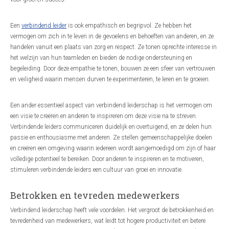
Een
verbindend leider
is ook empathisch en begripvol. Ze hebben het
vermogen om zich in te leven in de gevoelens en behoeften van anderen, en ze
handelen vanuit een plaats van zorg en respect. Ze tonen oprechte interesse in
het welzijn van hun teamleden en bieden de nodige ondersteuning en
begeleiding. Door deze empathie te tonen, bouwen ze een sfeer van vertrouwen
en veiligheid waarin mensen durven te experimenteren, te leren en te groeien.
Een ander essentieel aspect van verbindend leiderschap is het vermogen om
een visie te creëren en anderen te inspireren om deze visie na te streven.
Verbindende leiders communiceren duidelijk en overtuigend, en ze delen hun
passie en enthousiasme met anderen. Ze stellen gemeenschappelijke doelen
en creëren een omgeving waarin iedereen wordt aangemoedigd om zijn of haar
volledige potentieel te bereiken. Door anderen te inspireren en te motiveren,
stimuleren verbindende leiders een cultuur van groei en innovatie.
Betrokken en tevreden medewerkers
Verbindend leiderschap heeft vele voordelen. Het vergroot de betrokkenheid en
tevredenheid van medewerkers, wat leidt tot hogere productiviteit en betere